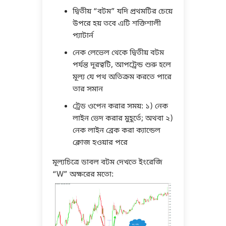
দ্বিতীয় “বটম” যদি প্রথমটির চেয়ে
উপরে হয় তবে এটি শক্তিশালী
প্যাটার্ন
নেক লেভেল থেকে দ্বিতীয় বটম
পর্যন্ত দূরত্বটি, আপট্রেন্ড শুরু হলে
মূল্য যে পথ অতিক্রম করতে পারে
তার সমান
ট্রেড ওপেন করার সময়: ১) নেক
লাইন ভেদ করার মুহূর্তে; অথবা ২)
নেক লাইন ব্রেক করা ক্যান্ডেল
ক্লোজ হওয়ার পরে
মূল্যচিত্রে ডাবল বটম দেখতে ইংরেজি
“W” অক্ষরের মতো: