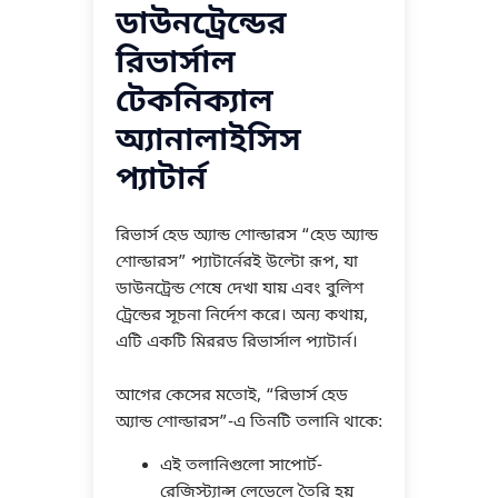
ডাউনট্রেন্ডের
রিভার্সাল
টেকনিক্যাল
অ্যানালাইসিস
প্যাটার্ন
রিভার্স হেড অ্যান্ড শোল্ডারস “হেড অ্যান্ড
শোল্ডারস” প্যাটার্নেরই উল্টো রূপ, যা
ডাউনট্রেন্ড শেষে দেখা যায় এবং বুলিশ
ট্রেন্ডের সূচনা নির্দেশ করে। অন্য কথায়,
এটি একটি মিররড রিভার্সাল প্যাটার্ন।
আগের কেসের মতোই, “রিভার্স হেড
অ্যান্ড শোল্ডারস”-এ তিনটি তলানি থাকে:
এই তলানিগুলো সাপোর্ট-
রেজিস্ট্যান্স লেভেলে তৈরি হয়