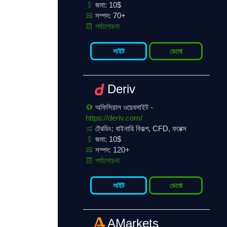
জমা: 10$
সম্পদ: 70+
পর্যালোচনা
সাইট
ডেমো
Deriv
অফিসিয়াল ওয়েবসাইট -
https://deriv.com/
ট্রেডিং: বাইনারি বিকল্প, CFD, ফরেক্স
জমা: 10$
সম্পদ: 120+
পর্যালোচনা
সাইট
ডেমো
AMarkets