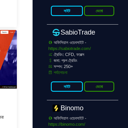
সাইট
ডেমো
SabioTrade
অফিসিয়াল ওয়েবসাইট -
https://sabiotrade.com/
ট্রেডিং: CFD, ফরেক্স
জমা: প্রপ ট্রেডিং
সম্পদ: 250+
পর্যালোচনা
সাইট
ডেমো
Binomo
দের
অফিসিয়াল ওয়েবসাইট -
https://binomo.com/