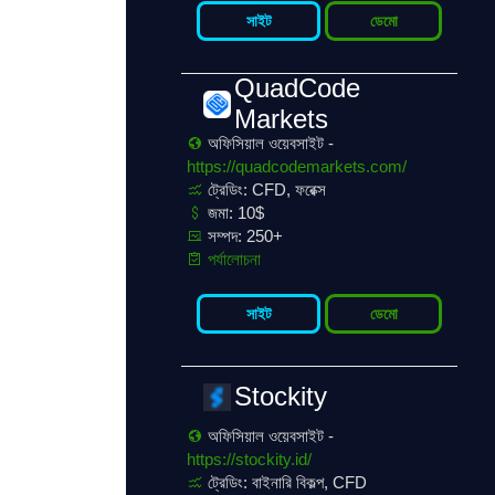
সাইট
ডেমো
QuadCode
Markets
অফিসিয়াল ওয়েবসাইট -
https://quadcodemarkets.com/
ট্রেডিং: CFD, ফরেক্স
জমা: 10$
সম্পদ: 250+
পর্যালোচনা
সাইট
ডেমো
Stockity
অফিসিয়াল ওয়েবসাইট -
https://stockity.id/
ট্রেডিং: বাইনারি বিকল্প, CFD