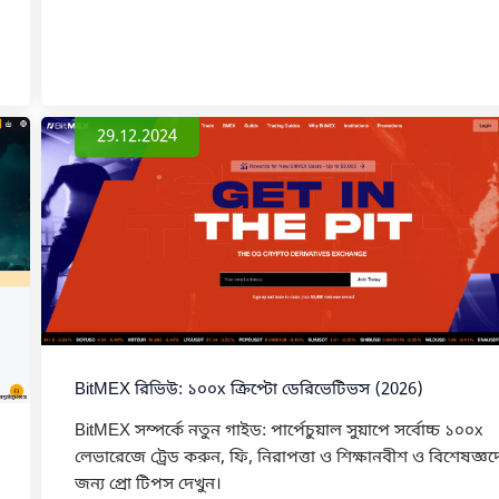
29.12.2024
BitMEX রিভিউ: ১০০x ক্রিপ্টো ডেরিভেটিভস (2026)
BitMEX সম্পর্কে নতুন গাইড: পার্পেচুয়াল সুয়াপে সর্বোচ্চ ১০০x
লেভারেজে ট্রেড করুন, ফি, নিরাপত্তা ও শিক্ষানবীশ ও বিশেষজ্ঞ
জন্য প্রো টিপস দেখুন।