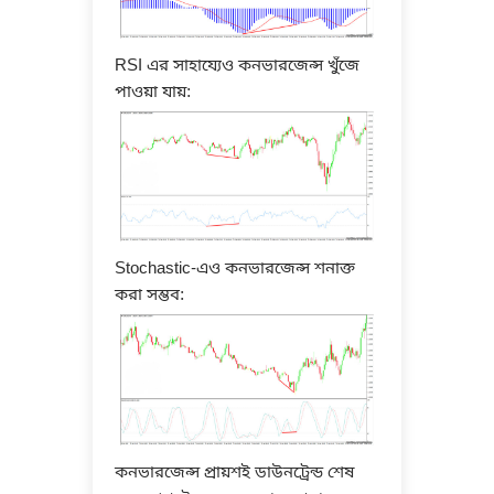
RSI এর সাহায্যেও কনভারজেন্স খুঁজে
পাওয়া যায়:
Stochastic-এও কনভারজেন্স শনাক্ত
করা সম্ভব:
কনভারজেন্স প্রায়শই ডাউনট্রেন্ড শেষ