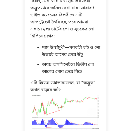
বিরল, যেখানে চার্ট ও সূচকের মধ্যে
অদ্ভুতভাবে অমিল দেখা যায়। সাধারণ
ডাইভারজেন্সের বিপরীতে এটি
আপট্রেন্ডেই তৈরি হয়, তবে আমরা
এখানে মূল্য চার্টের লো ও সূচকের লো
মিলিয়ে দেখব:
দাম ঊর্ধ্বমুখী—পরবর্তী হাই ও লো
উভয়ই আগের চেয়ে উঁচু
অথচ অসসিলেটরে দ্বিতীয় লো
আগের লোর চেয়ে নিচে
এটি হিডেন ডাইভারজেন্স, যা “অদ্ভুত”
অথচ বাস্তবে ঘটে: