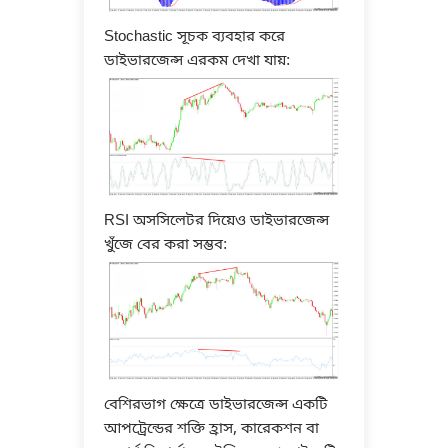
Stochastic সূচক ব্যবহার করে
ডাইভারজেন্স এরকম দেখা যায়:
RSI অসসিলেটর দিয়েও ডাইভারজেন্স
খুঁজে বের করা সম্ভব:
বেশিরভাগ ক্ষেত্রে ডাইভারজেন্স একটি
আপট্রেন্ডের শক্তি হ্রাস, কারেকশন বা